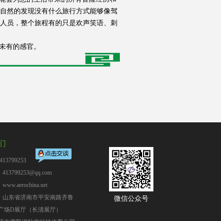
自然的发现没有什么旅行方式能够像驾
人员，整个旅程有的只是欢声笑语、刺
未有的感官。
们
13799253
13799253@qq.com
：
www.aerochina.net
：山东省济南市平安南路齐鲁
微信公众号
广场D展厅（长清展厅）