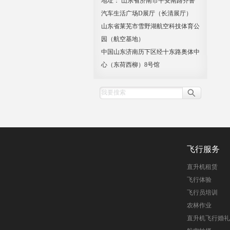
地址： 山东省济南市平安南路齐鲁
汽车生活广场D展厅（长清展厅）
山东省莱芜市雪野湖航空科技体育公
园（航空基地）
中国山东济南历下区经十东路奥体中
心（东荷西柳）8号馆
飞行服务
直升机租赁
飞行体验
飞行员培训
农林作业
直升机飞行婚礼