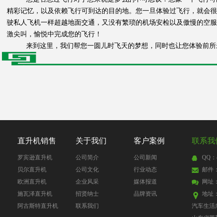
精彩记忆，以及依赖飞行可到达的目的地。您一旦体验过飞行，就会很
驶私人飞机一样超越地面交通，又没有繁琐的机场安检以及傲慢的空服
激尖叫，愉悦中完成您的飞行！
来到这里，我们帮您一圆儿时飞天的梦想，同时也让您体验前所
直升机销售
关于我们
客户案例
联系我
罗宾逊直升机
公司简介
公司新闻
QQ：4
贝尔直升机
公司文化
行业动态
邮件：4
欧洲直升机
企业风采
媒体报道
网址
施瓦泽直升机
招贤纳士
品牌资讯
地址
阿古斯特直升机
联系我们
汽车生活