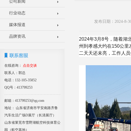
公司新闻
行业动态
发布日期：2024-8
媒体报道
品牌资讯
2024年3月8号，随
州到孝感大约在150公
二天天还未亮，工作人员
在线咨询：
点击交谈
联系人：郭总
电话：132-105-35852
QQ号：413799253
邮箱：413799253@qq.com
地址： 山东省济南市平安南路齐鲁
汽车生活广场D展厅（长清展厅）
山东省莱芜市雪野湖航空科技体育公
园（航空基地）